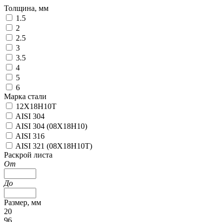
Толщина, мм
1.5
2
2.5
3
3.5
4
5
6
Марка стали
12Х18Н10Т
AISI 304
AISI 304 (08Х18Н10)
AISI 316
AISI 321 (08Х18Н10Т)
Раскрой листа
От
До
Размер, мм
20
96