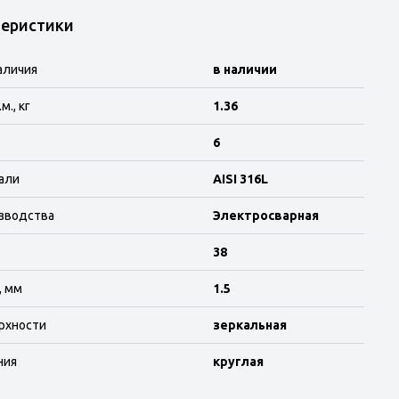
теристики
аличия
в наличии
м., кг
1.36
6
али
AISI 316L
зводства
Электросварная
38
, мм
1.5
рхности
зеркальная
ния
круглая