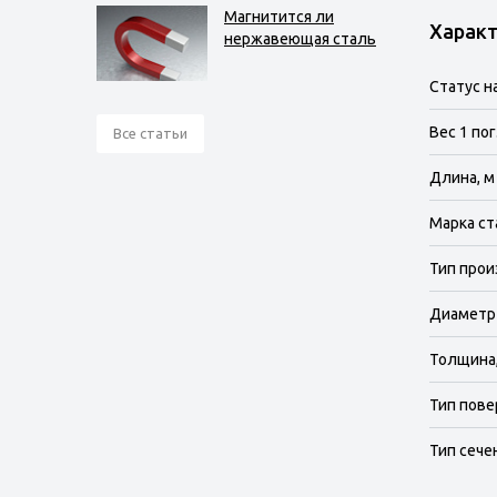
Магнитится ли
Харак
нержавеющая сталь
Статус н
Вес 1 пог.
Все статьи
Длина, м
Марка ст
Тип прои
Диаметр
Толщина
Тип пове
Тип сече