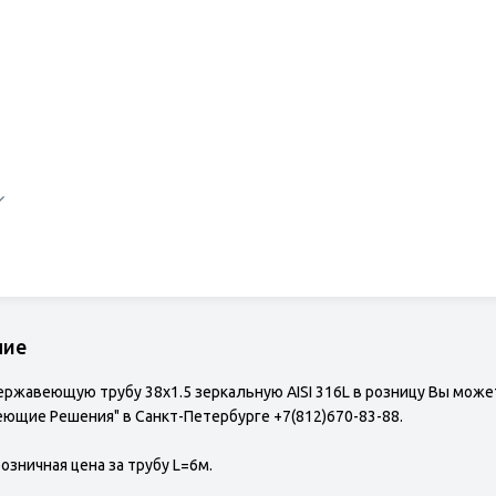
ние
ержавеющую трубу 38х1.5 зеркальную AISI 316L в розницу Вы може
ющие Решения" в Санкт-Петербурге +7(812)670-83-88.
розничная цена за трубу L=6м.