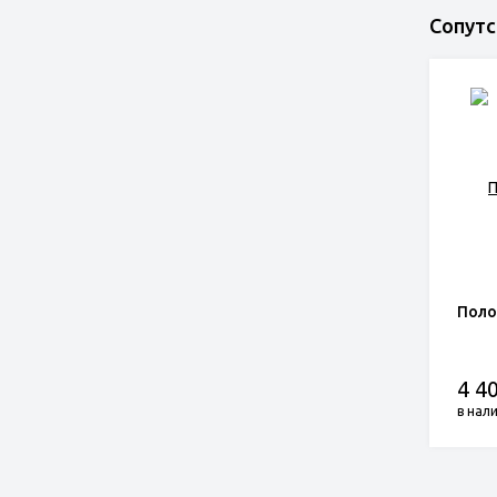
Сопут
Поло
4 40
в нал