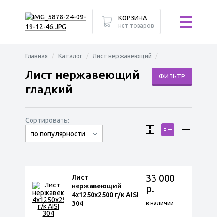
КОРЗИНА
нет товаров
Главная
Каталог
Лист нержавеющий
Лист нержавеющий
ФИЛЬТР
гладкий
Сортировать:
по популярности
сначала дешёвые
сначала дорогие
33 000
Лист
нержавеющий
р.
4х1250х2500 г/к AISI
304
в наличии