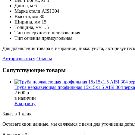
Вес 1 пог.м., кг
1
Длина, м
6
Марка стали
AISI 304
Высота, мм
30
Ширина, мм
15
Толщина, мм
1.5
Тип поверхности
шлифованная
Тип сечения
прямоугольная
Для добавления товара в избранное, пожалуйста, авторизуйтесь
Авторизоваться
Отмена
Сопутствующие товары
Труба нержавеющая профильная 15х15х1.5 AISI 304 зерк
2 600 р.
в наличии
В корзину
Заказ в 1 клик
Оставьте свои данные, мы свяжемся с вами для уточнения детал
Ваше имя:
*