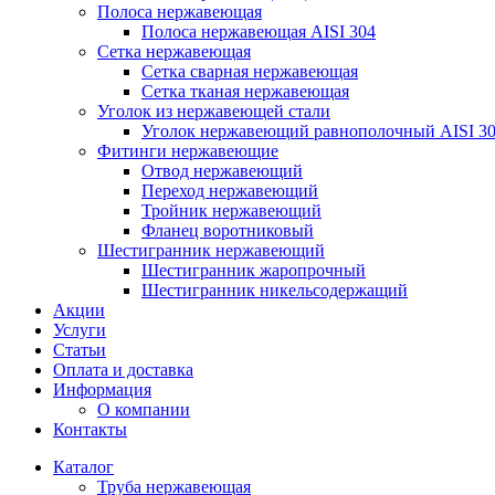
Полоса нержавеющая
Полоса нержавеющая AISI 304
Сетка нержавеющая
Сетка сварная нержавеющая
Сетка тканая нержавеющая
Уголок из нержавеющей стали
Уголок нержавеющий равнополочный AISI 3
Фитинги нержавеющие
Отвод нержавеющий
Переход нержавеющий
Тройник нержавеющий
Фланец воротниковый
Шестигранник нержавеющий
Шестигранник жаропрочный
Шестигранник никельсодержащий
Акции
Услуги
Статьи
Оплата и доставка
Информация
О компании
Контакты
Каталог
Труба нержавеющая